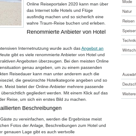
Mode
Online Reiseportalen 2020 kann man über
das Internet tolle Hotels und Flüge
Natur
ausfindig machen und so sicherlich eine
Reisen
wahre Traum-Reise buchen und erleben.
Speise
Renommierte Anbieter von Hotel
Technik
intensiven Internetnutzung wurde auch das
Angebot an
Wirtsch
eute gibt es viele renommierte Anbieter von Hotel und
ttraktiven Angeboten überzeugen. Bei den meisten Online
INTE
iensituation genau angeben, um zu einem passenden
kten Reisedauer kann man unter anderem auch die
Auswärt
eiseziel, die gewünschte Hotelkategorie angeben und so
Deutsc
n. Meist bietet der Online-Anbieter mehrere passende
 übersichtlich gegliedert werden. Mit einem Klick auf das
Weitere
er Reise, um sich ein erstes Bild zu machen.
taillierten Beschreibungen
 Gäste zu vereinfachen, werden die Ergebnisse meist
reichen Fotos der Anlage, Beschreibungen zum Hotel und
r genauen Lage gibt es auch wertvolle