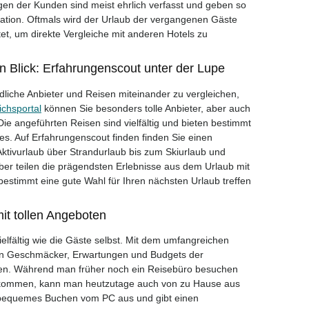
n der Kunden sind meist ehrlich verfasst und geben so
ituation. Oftmals wird der Urlaub der vergangenen Gäste
t, um direkte Vergleiche mit anderen Hotels zu
 Blick: Erfahrungenscout unter der Lupe
liche Anbieter und Reisen miteinander zu vergleichen,
ichsportal
können Sie besonders tolle Anbieter, aber auch
e angeführten Reisen sind vielfältig und bieten bestimmt
. Auf Erfahrungenscout finden finden Sie einen
Aktivurlaub über Strandurlaub bis zum Skiurlaub und
ber teilen die prägendsten Erlebnisse aus dem Urlaub mit
bestimmt eine gute Wahl für Ihren nächsten Urlaub treffen
t tollen Angeboten
ielfältig wie die Gäste selbst. Mit dem umfangreichen
en Geschmäcker, Erwartungen und Budgets der
rden. Während man früher noch ein Reisebüro besuchen
u kommen, kann man heutzutage auch von zu Hause aus
n bequemes Buchen vom PC aus und gibt einen