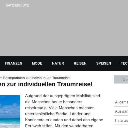
DATENSCHUTZ
FINANZEN
MODE
NATUR
REISEN
SPEISEN
TEC
ne-Reiseportalen zur individuellen Traumreise!
en zur individuellen Traumreise!
KAT
Aufgrund der ausgeprägten Mobilität sind
Allgem
die Menschen heute besonders
reisefreudig. Viele Menschen möchten
Auswan
unterschiedliche Städte, Länder und
Kontinente erkunden und dabei das eigene
Finanz
Fernweh stillen. Mit den wunderbaren