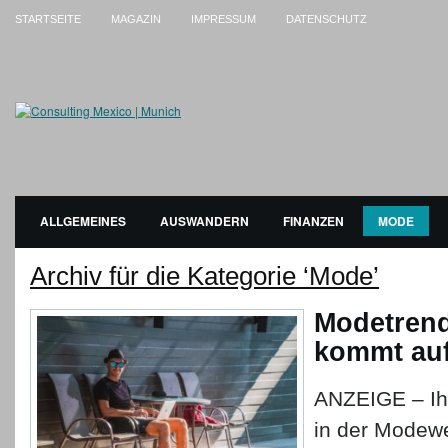
STARTSEITE
MAGAZIN
IMPRESSUM
DATENSCHUTZ
ALLGEMEINES
AUSWANDERN
FINANZEN
MODE
Archiv für die Kategorie ‘Mode’
Modetrend
kommt au
ANZEIGE – Ihr
in der Modewe