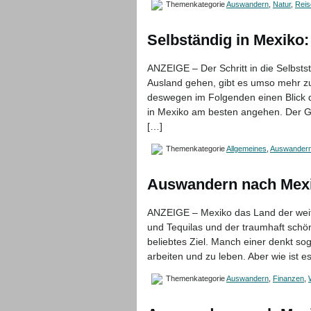
Themenkategorie
Auswandern
,
Natur
,
Reis
Selbständig in Mexiko
ANZEIGE – Der Schritt in die Selbststä
Ausland gehen, gibt es umso mehr zu 
deswegen im Folgenden einen Blick d
in Mexiko am besten angehen. Der Gr
[…]
Themenkategorie
Allgemeines
,
Auswander
Auswandern nach Mexik
ANZEIGE – Mexiko das Land der weit
und Tequilas und der traumhaft schöne
beliebtes Ziel. Manch einer denkt s
arbeiten und zu leben. Aber wie ist e
Themenkategorie
Auswandern
,
Finanzen
,