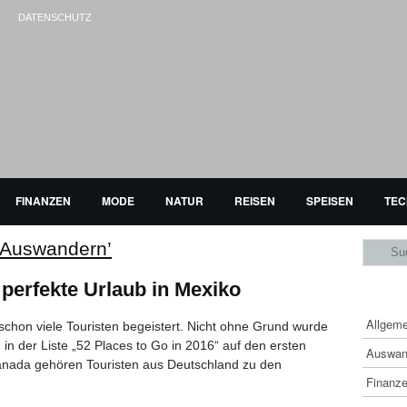
DATENSCHUTZ
FINANZEN
MODE
NATUR
REISEN
SPEISEN
TEC
 ‘Auswandern’
perfekte Urlaub in Mexiko
KAT
Allgem
hon viele Touristen begeistert. Nicht ohne Grund wurde
n der Liste „52 Places to Go in 2016“ auf den ersten
Auswan
anada gehören Touristen aus Deutschland zu den
Finanz