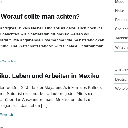
Mode
en
Natur
: Worauf sollte man achten?
Reisen
ndigkeit ist kein kleiner. Und soll es dabei auch noch ins
Speise
beachten. Als Spezialisten für Mexiko werfen wir
Technik
arauf, wie angehende Unternehmer die Selbstständigkeit
und: Der Wirtschaftsstandort wird für viele Unternehmen
Wirtsch
INTE
n
,
Wirtschaft
Auswärt
o: Leben und Arbeiten in Mexiko
Deutsc
en weißen Strände, der Maya und Azteken, des Kaffees
Weitere
n Natur ist nicht nur bei Urlaubern jeden Alters ein
ogar über das Auswandern nach Mexiko, um dort zu
s eigentlich, das Leben […]
Wirtschaft